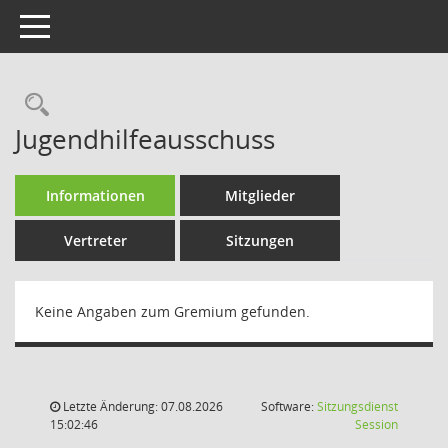
Toggle navigation
Rechercheauswahl
Jugendhilfeausschuss
Informationen
Mitglieder
Vertreter
Sitzungen
Keine Angaben zum Gremium gefunden.
Letzte Änderung: 07.08.2026
Software:
Sitzungsdienst
(Wird in
15:02:46
Session