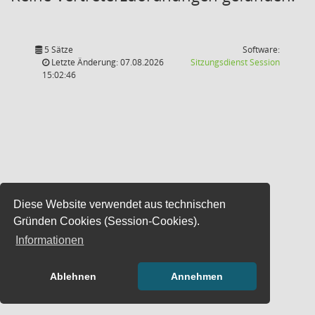
5 Sätze
Software:
(Wird in
Letzte Änderung: 07.08.2026
Sitzungsdienst
Session
15:02:46
Diese Website verwendet aus technischen
Gründen Cookies (Session-Cookies).
Informationen
Ablehnen
Annehmen