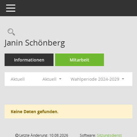
Toggle navigation
Rechercheauswahl
Janin Schönberg
Informationen
Mitarbeit
Aktuell
Aktuell
Wahlperiode 2024-2029
Keine Daten gefunden.
Letzte Änderung: 10.08.2026
Software:
Sitzungsdienst