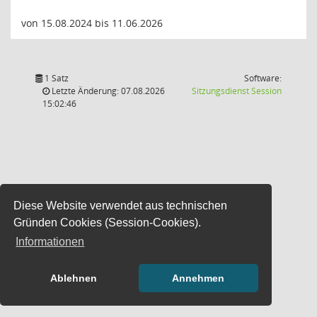
von 15.08.2024 bis 11.06.2026
1 Satz
Software:
(Wird in
Letzte Änderung: 07.08.2026
Sitzungsdienst
Session
15:02:46
Diese Website verwendet aus technischen
Gründen Cookies (Session-Cookies).
Informationen
Ablehnen
Annehmen