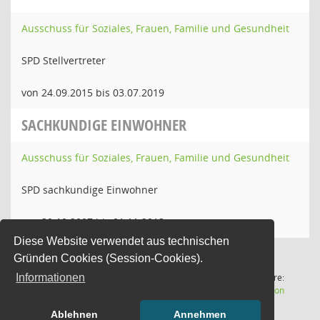
Ausschuss für Soziales, Frauen, Familie und Gesundheit
SPD Stellvertreter
von 24.09.2015 bis 03.07.2019
SACHKUNDIGE EINWOHNER
Ausschuss für Soziales, Frauen, Familie und Gesundheit
SPD sachkundige Einwohner
von 30.10.2007 bis 01.11.2013
Diese Website verwendet aus technischen
Gründen Cookies (Session-Cookies).
8 Sätze
Software:
Informationen
(Wird in
Letzte Änderung: 06.08.2026
Sitzungsdienst
Session
15:02:56
Ablehnen
Annehmen