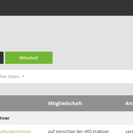
Mitarbeit
Alle Daten
Mitgliedschaft
Art
ohner
Kulturausschuss
auf Vorschlag der AfD-Fraktion
sac