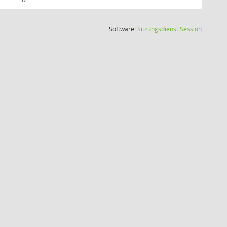
(Wird in
Software:
Sitzungsdienst
Session