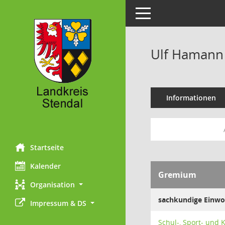
Toggle navigation
Ulf Hamann
Informationen
Startseite
Kalender
Gremium
Organisation
sachkundige Einw
Impressum & DS
Schul-, Sport- und 