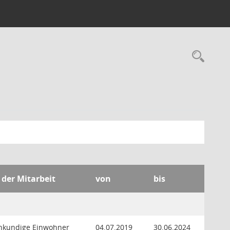
Rec
 der Mitarbeit
von
bis
hkundige Einwohner
04.07.2019
30.06.2024