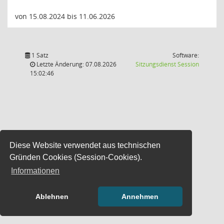
von 15.08.2024 bis 11.06.2026
1 Satz
Software:
(Wird in
Letzte Änderung: 07.08.2026
Sitzungsdienst
Session
15:02:46
Diese Website verwendet aus technischen
Gründen Cookies (Session-Cookies).
Informationen
Ablehnen
Annehmen