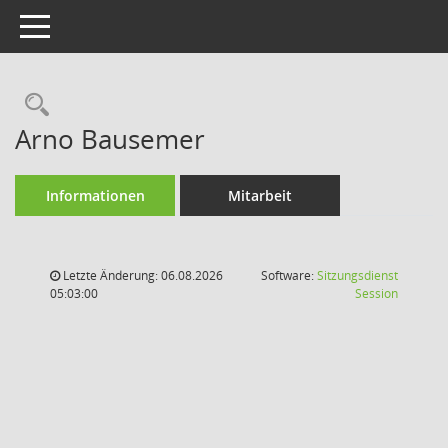
Toggle navigation
Rechercheauswahl
Arno Bausemer
Informationen
Mitarbeit
Letzte Änderung: 06.08.2026
Software:
Sitzungsdienst
(Wird in
05:03:00
Session