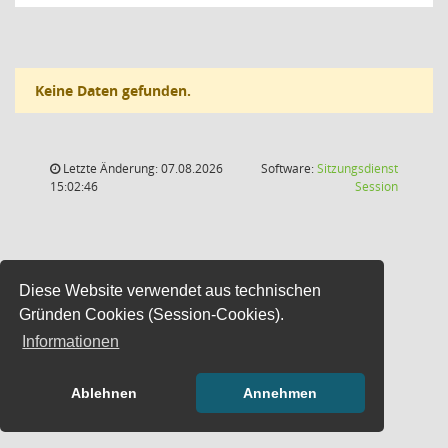
Keine Daten gefunden.
Letzte Änderung: 07.08.2026
Software:
Sitzungsdienst
(Wird in
15:02:46
Session
Diese Website verwendet aus technischen
Gründen Cookies (Session-Cookies).
Informationen
Ablehnen
Annehmen