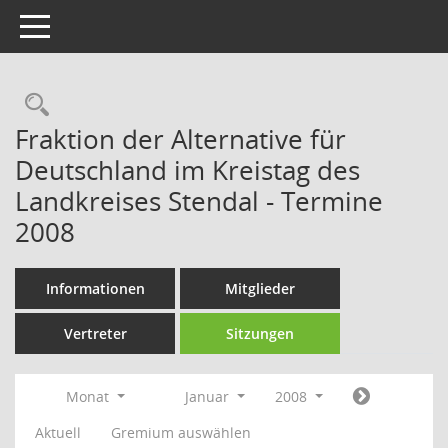
Toggle navigation
Rechercheauswahl
Fraktion der Alternative für
Deutschland im Kreistag des
Landkreises Stendal - Termine
2008
Informationen
Mitglieder
Vertreter
Sitzungen
Monat
Januar
2008
Aktuell
Gremium auswählen