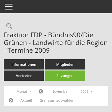
Toggle navigation
Rechercheauswahl
Fraktion FDP - Bündnis90/Die
Grünen - Landwirte für die Region
- Termine 2009
Informationen
Mitglieder
Vertreter
Sitzungen
Monat
November
2009
Aktuell
Gremium auswählen