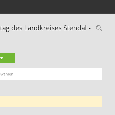
stag des Landkreises Stendal -
Rec
en
swählen