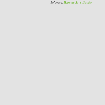
(Wird in
Software:
Sitzungsdienst
Session