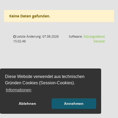
Keine Daten gefunden.
Letzte Änderung: 07.08.2026
Software:
Sitzungsdienst
(Wird in
15:02:46
Session
Diese Website verwendet aus technischen
Gründen Cookies (Session-Cookies).
Informationen
Ablehnen
Annehmen