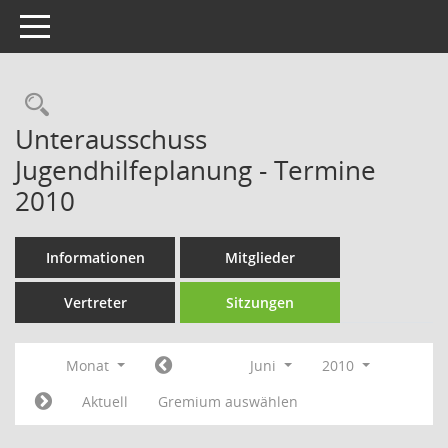
Toggle navigation
Rechercheauswahl
Unterausschuss
Jugendhilfeplanung - Termine
2010
Informationen
Mitglieder
Vertreter
Sitzungen
Monat
Juni
2010
Aktuell
Gremium auswählen