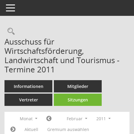
Toggle navigation
Rechercheauswahl
Ausschuss für
Wirtschaftsförderung,
Landwirtschaft und Tourismus -
Termine 2011
Informationen
Mitglieder
Vertreter
Sitzungen
Monat
Februar
2011
Aktuell
Gremium auswählen