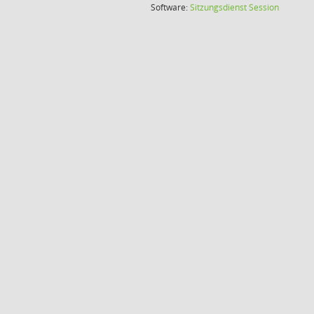
(Wird in
Software:
Sitzungsdienst
Session