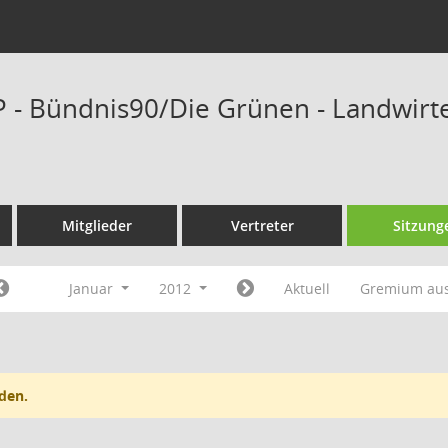
P - Bündnis90/Die Grünen - Landwirte
Mitglieder
Vertreter
Sitzung
Januar
2012
Aktuell
Gremium au
den.