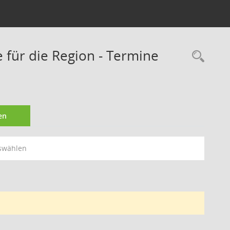
 für die Region - Termine
Rec
en
swählen