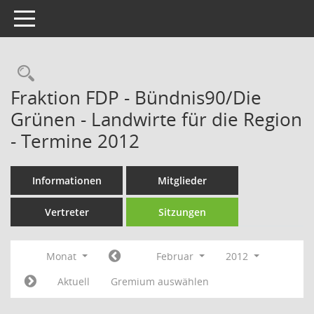
Toggle navigation
Rechercheauswahl
Fraktion FDP - Bündnis90/Die
Grünen - Landwirte für die Region
- Termine 2012
Informationen
Mitglieder
Vertreter
Sitzungen
Monat
Februar
2012
Aktuell
Gremium auswählen