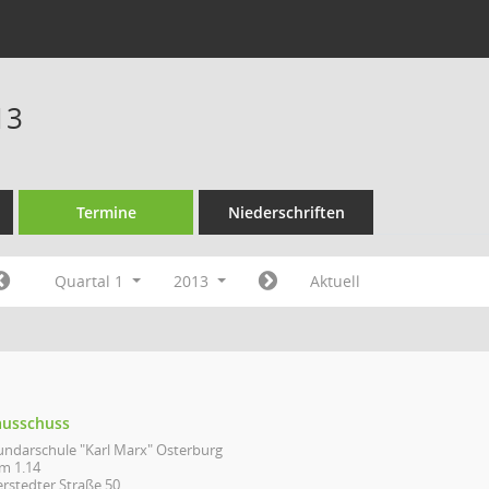
13
Termine
Niederschriften
Quartal 1
2013
Aktuell
ausschuss
undarschule "Karl Marx" Osterburg
m 1.14
erstedter Straße 50