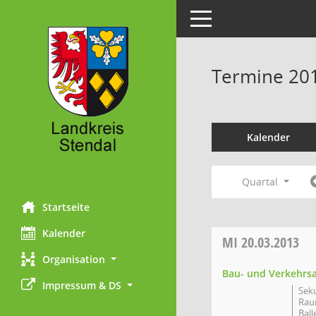
Toggle navigation
Termine 20
Kalender
Quartal
Startseite
Kalender
MI
20.03.2013
Organisation
Bau- und Verkehrs
Impressum & DS
Sek
Rau
Ball