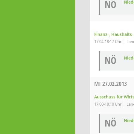
NÖ
Niede
Finanz-, Haushalts
17:04-18:17 Uhr
Land
NÖ
Niede
MI
27.02.2013
Ausschuss für Wirt
17:00-18:10 Uhr
Land
NÖ
Niede