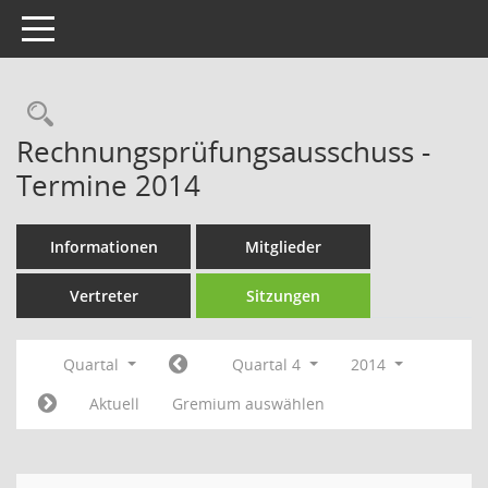
Toggle navigation
Rechercheauswahl
Rechnungsprüfungsausschuss -
Termine 2014
Informationen
Mitglieder
Vertreter
Sitzungen
Quartal
Quartal 4
2014
Aktuell
Gremium auswählen