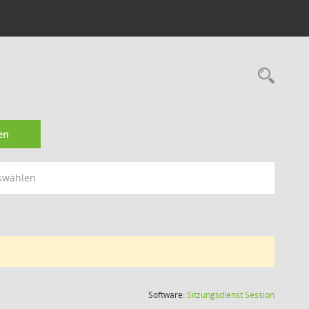
Rec
en
swählen
(Wird in
Software:
Sitzungsdienst
Session