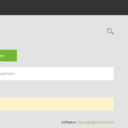
Rec
en
swählen
(Wird in
Software:
Sitzungsdienst
Session