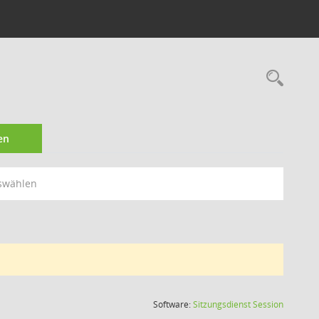
Rec
en
swählen
(Wird in
Software:
Sitzungsdienst
Session