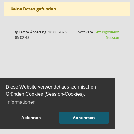
Keine Daten gefunden.
Letzte Änderung: 10.08.2026
Software:
Sitzungsdienst
(Wird in
05:02:48
Session
Diese Website verwendet aus technischen
Gründen Cookies (Session-Cookies).
Informationen
Ablehnen
Annehmen