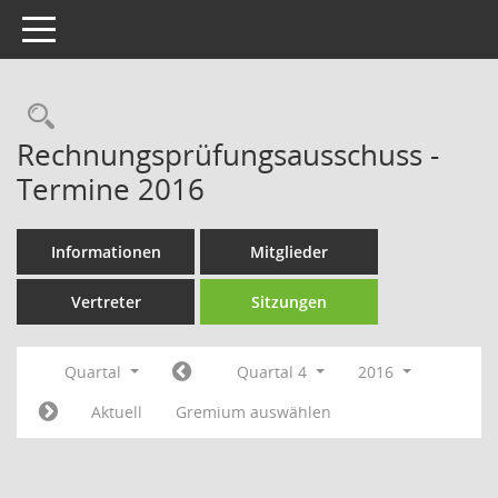
Toggle navigation
Rechercheauswahl
Rechnungsprüfungsausschuss -
Termine 2016
Informationen
Mitglieder
Vertreter
Sitzungen
Quartal
Quartal 4
2016
Aktuell
Gremium auswählen