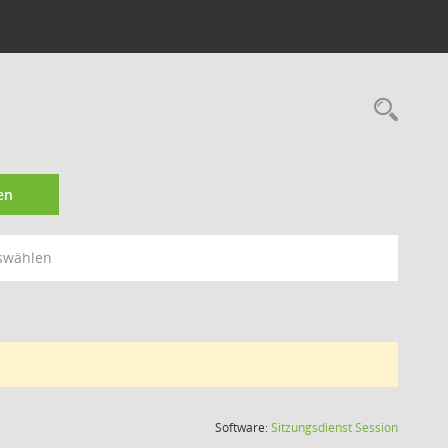
Rec
en
swählen
(Wird in
Software:
Sitzungsdienst
Session