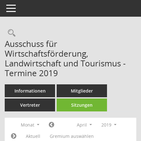
Toggle navigation
Rechercheauswahl
Ausschuss für
Wirtschaftsförderung,
Landwirtschaft und Tourismus -
Termine 2019
Informationen
Mitglieder
Vertreter
Sitzungen
Monat
April
2019
Aktuell
Gremium auswählen