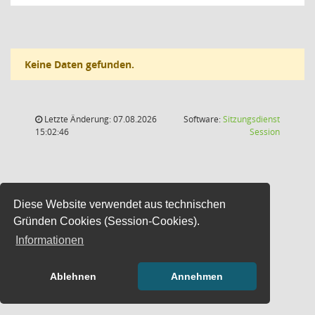
Keine Daten gefunden.
Letzte Änderung: 07.08.2026
Software:
Sitzungsdienst
(Wird in
15:02:46
Session
Diese Website verwendet aus technischen
Gründen Cookies (Session-Cookies).
Informationen
Ablehnen
Annehmen