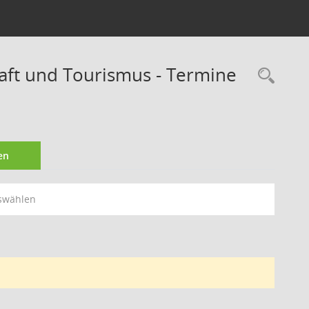
haft und Tourismus - Termine
Rec
en
swählen