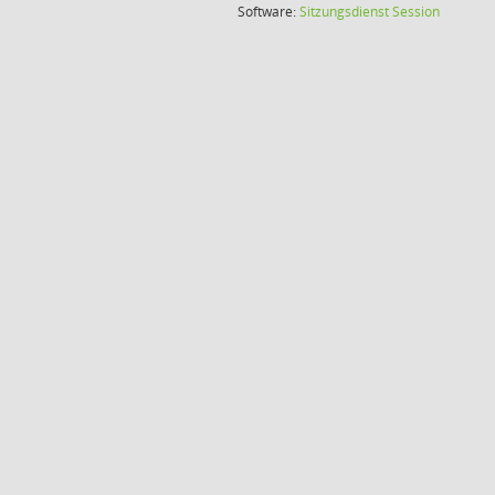
(Wird in
Software:
Sitzungsdienst
Session