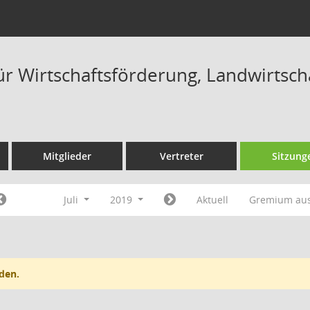
ür Wirtschaftsförderung, Landwirtsc
Mitglieder
Vertreter
Sitzung
Juli
2019
Aktuell
Gremium au
den.