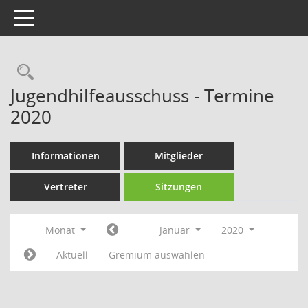
Toggle navigation
Rechercheauswahl
Jugendhilfeausschuss - Termine
2020
Informationen
Mitglieder
Vertreter
Sitzungen
Monat
Januar
2020
Aktuell
Gremium auswählen