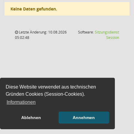
Keine Daten gefunden.
Letzte Änderung: 10.08.2026
Software:
Sitzungsdienst
(Wird in
05:02:48
Session
Diese Website verwendet aus technischen
Gründen Cookies (Session-Cookies).
Informationen
Ablehnen
Annehmen