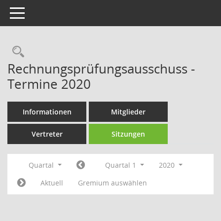
Toggle navigation
Rechercheauswahl
Rechnungsprüfungsausschuss -
Termine 2020
Informationen
Mitglieder
Vertreter
Sitzungen
Quartal
Quartal 1
2020
Aktuell
Gremium auswählen