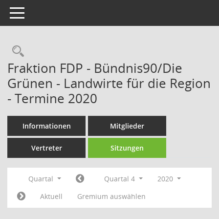
Toggle navigation
Rechercheauswahl
Fraktion FDP - Bündnis90/Die
Grünen - Landwirte für die Region
- Termine 2020
Informationen
Mitglieder
Vertreter
Sitzungen
Quartal
Quartal 4
2020
Aktuell
Gremium auswählen