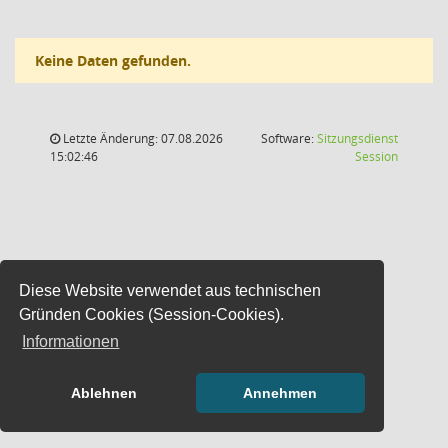
Keine Daten gefunden.
Letzte Änderung: 07.08.2026
Software:
Sitzungsdienst
(Wird in
15:02:46
Session
Diese Website verwendet aus technischen
Gründen Cookies (Session-Cookies).
Informationen
Ablehnen
Annehmen