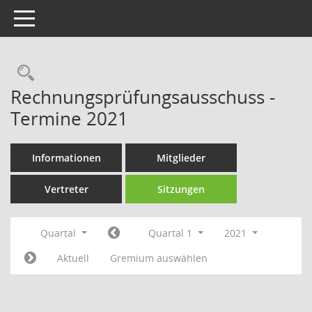
Toggle navigation
Rechercheauswahl
Rechnungsprüfungsausschuss -
Termine 2021
Informationen
Mitglieder
Vertreter
Sitzungen
Quartal
Quartal 1
2021
Aktuell
Gremium auswählen