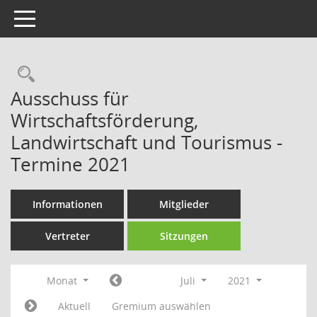
Toggle navigation
Rechercheauswahl
Ausschuss für
Wirtschaftsförderung,
Landwirtschaft und Tourismus -
Termine 2021
Informationen
Mitglieder
Vertreter
Sitzungen
Monat
Juli
2021
Aktuell
Gremium auswählen