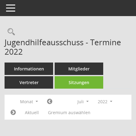
Toggle navigation
Rechercheauswahl
Jugendhilfeausschuss - Termine
2022
Informationen
Mitglieder
Vertreter
Sitzungen
Monat
Juli
2022
Aktuell
Gremium auswählen