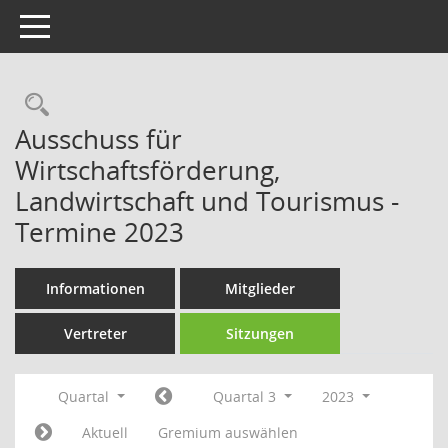
Toggle navigation
Rechercheauswahl
Ausschuss für
Wirtschaftsförderung,
Landwirtschaft und Tourismus -
Termine 2023
Informationen
Mitglieder
Vertreter
Sitzungen
Quartal
Quartal 3
2023
Aktuell
Gremium auswählen