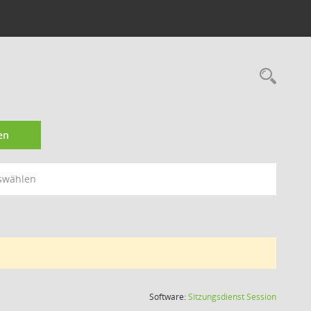
Rec
en
swählen
(Wird in
Software:
Sitzungsdienst
Session