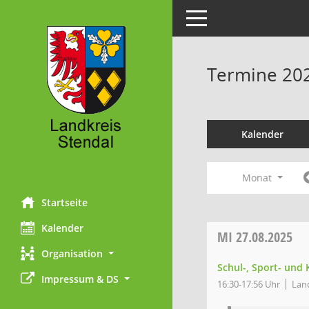
Toggle navigation
Termine 20
Kalender
Monat
Startseite
Kalender
MI
27.08.2025
Organisation
Schul-, Sport- und
Impressum & DS
16:30-17:56 Uhr
Land