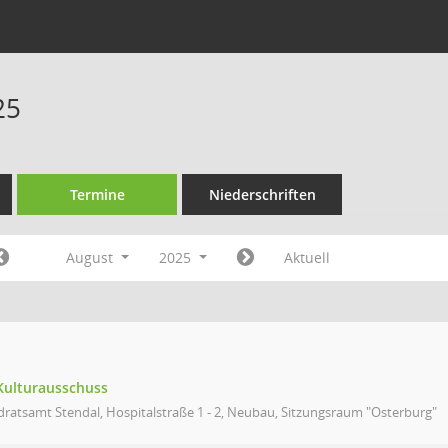
25
Termine
Niederschriften
August
2025
Aktuell
 Kulturausschuss
ratsamt Stendal, Hospitalstraße 1 - 2, Neubau, Sitzungsraum "Osterburg"