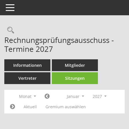
Toggle navigation
Rechercheauswahl
Rechnungsprüfungsausschuss -
Termine 2027
Informationen
Mitglieder
Vertreter
Sitzungen
Monat
Januar
2027
Aktuell
Gremium auswählen