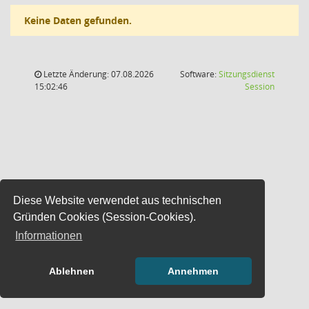
Keine Daten gefunden.
Letzte Änderung: 07.08.2026
Software:
Sitzungsdienst
(Wird in
15:02:46
Session
Diese Website verwendet aus technischen
Gründen Cookies (Session-Cookies).
Informationen
Ablehnen
Annehmen