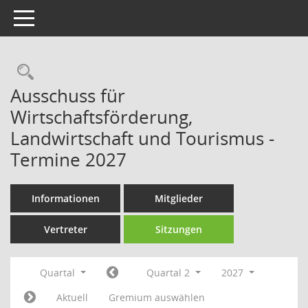
Toggle navigation
Rechercheauswahl
Ausschuss für
Wirtschaftsförderung,
Landwirtschaft und Tourismus -
Termine 2027
Informationen
Mitglieder
Vertreter
Sitzungen
Quartal
Quartal 2
2027
Aktuell
Gremium auswählen