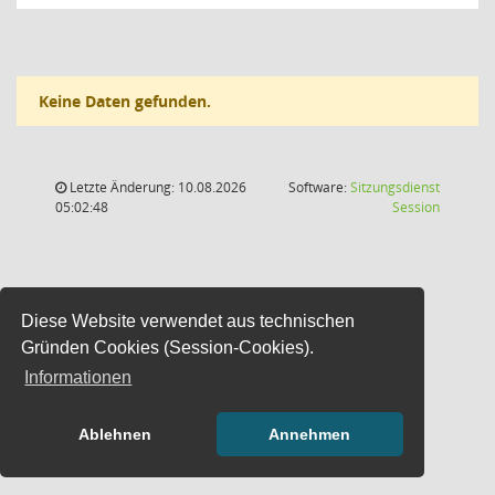
Keine Daten gefunden.
Letzte Änderung: 10.08.2026
Software:
Sitzungsdienst
(Wird in
05:02:48
Session
Diese Website verwendet aus technischen
Gründen Cookies (Session-Cookies).
Informationen
Ablehnen
Annehmen