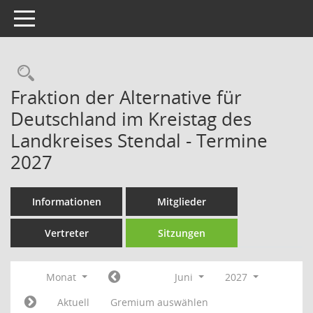
Toggle navigation
Rechercheauswahl
Fraktion der Alternative für
Deutschland im Kreistag des
Landkreises Stendal - Termine
2027
Informationen
Mitglieder
Vertreter
Sitzungen
Monat
Juni
2027
Aktuell
Gremium auswählen