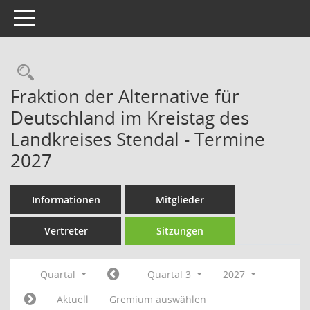
Toggle navigation
Rechercheauswahl
Fraktion der Alternative für
Deutschland im Kreistag des
Landkreises Stendal - Termine
2027
Informationen
Mitglieder
Vertreter
Sitzungen
Quartal
Quartal 3
2027
Aktuell
Gremium auswählen