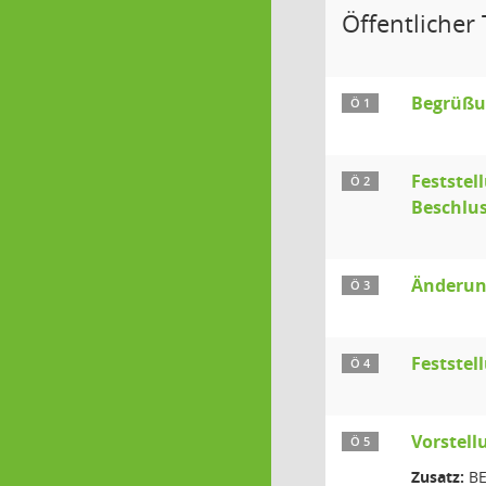
Öffentlicher T
Begrüßu
Ö 1
Feststel
Ö 2
Beschlus
Änderun
Ö 3
Feststel
Ö 4
Vorstel
Ö 5
Zusatz:
BE