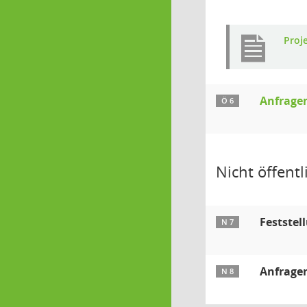
Proj
Anfrage
Ö 6
Nicht öffentli
Feststel
N 7
Anfrage
N 8