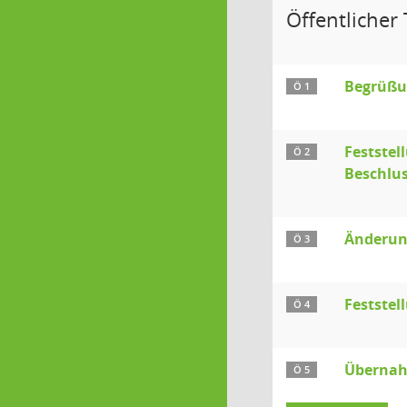
Öffentlicher T
Begrüßu
Ö 1
Feststel
Ö 2
Beschlus
Änderun
Ö 3
Feststel
Ö 4
Übernah
Ö 5