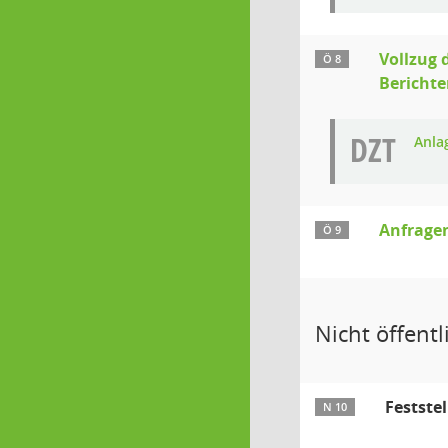
Vollzug
Ö 8
Berichte
DZT
Anla
Anfrage
Ö 9
Nicht öffentli
Festste
N 10