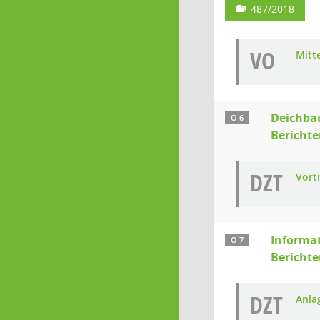
487/2018
VO
Mitt
Deichb
Ö 6
Berichte
DZT
Vort
Informa
Ö 7
Berichte
DZT
Anla