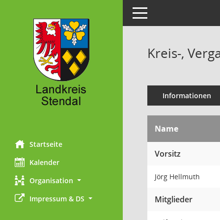
Toggle navigation
Kreis-, Ver
Informationen
Name
Startseite
Vorsitz
Kalender
Jörg Hellmuth
Organisation
Impressum & DS
Mitglieder