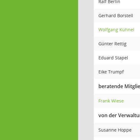
Ralf Berlin
Gerhard Borstell
Wolfgang Kühnel
Günter Rettig
Eduard Stapel
Eike Trumpf
beratende Mitgli
Frank Wiese
von der Verwalt
Susanne Hoppe