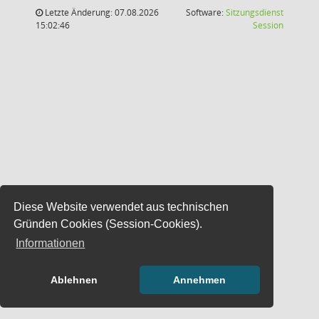
Letzte Änderung: 07.08.2026
Software:
Sitzungsdienst
(Wird in
15:02:46
Session
Diese Website verwendet aus technischen
Gründen Cookies (Session-Cookies).
Informationen
Ablehnen
Annehmen