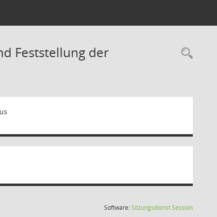
d Feststellung der
Rec
mus
(Wird in
Software:
Sitzungsdienst
Session