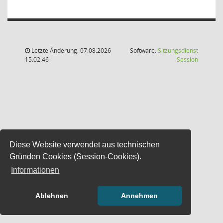
Letzte Änderung: 07.08.2026
Software:
Sitzungsdienst
(Wird in
15:02:46
Session
Diese Website verwendet aus technischen
Gründen Cookies (Session-Cookies).
Informationen
Ablehnen
Annehmen