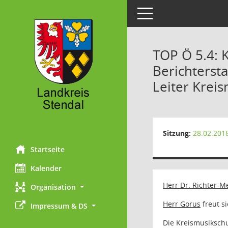
Toggle navigation
TOP Ö 5.4: 
Berichtersta
Leiter Krei
Sitzung:
28.02.201
Startseite
Kalender
Herr Dr. Richter-
Organisation
Herr Gorus
freut s
Impressum & DS
Die Kreismusikschul