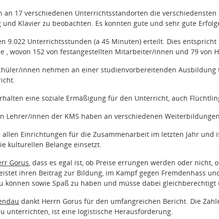
 an 17 verschiedenen Unterrichtsstandorten die verschiedensten M
g und Klavier zu beobachten. Es konnten gute und sehr gute Erfolg
n 9.022 Unterrichtsstunden (a 45 Minuten) erteilt. Dies entspricht
 , wovon 152 von festangestellten Mitarbeiter/innen und 79 von H
chüler/innen nehmen an einer studienvorbereitenden Ausbildung t
icht.
rhalten eine soziale Ermäßigung für den Unterricht, auch Flüchtlin
lten Lehrer/innen der KMS haben an verschiedenen Weiterbildunge
i allen Einrichtungen für die Zusammenarbeit im letzten Jahr und is
ie kulturellen Belange einsetzt.
rr Gorus
, dass es egal ist, ob Preise errungen werden oder nicht,
eistet ihren Beitrag zur Bildung, im Kampf gegen Fremdenhass und 
zu können sowie Spaß zu haben und müsse dabei gleichberechtigt 
Mendau
dankt Herrn Gorus für den umfangreichen Bericht. Die Zahlen
u unterrichten, ist eine logistische Herausforderung.