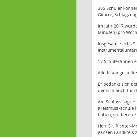
385 Schüler können
Gitarre, Schlagzeu
Im Jahr 2017 wurde
Minuten) pro Woche
Insgesamt sechs S
Instrumentalunterr
17 Schüler/innen e
Alle festangestel
Er bedankt sich be
der sich auch für d
Am Schluss sagt
He
Kreismusikschule l
haben, studieren 
Herr Dr. Richter-
ganzen Landkreis z