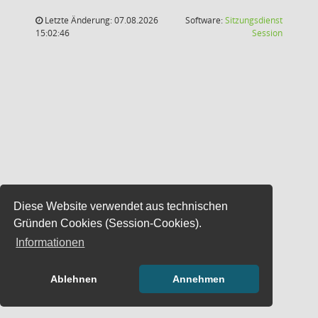
Letzte Änderung: 07.08.2026
Software:
Sitzungsdienst
(Wird in
15:02:46
Session
Diese Website verwendet aus technischen
Gründen Cookies (Session-Cookies).
Informationen
Ablehnen
Annehmen