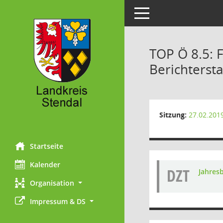
Toggle navigation
TOP Ö 8.5: 
Berichtersta
Sitzung:
27.02.201
Startseite
Kalender
DZT
Jahres
Organisation
Impressum & DS