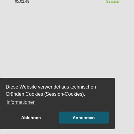
(Wird in
05:02:48
Session
Diese Website verwendet aus technischen
Gründen Cookies (Session-Cookies).
Informationen
Ablehnen
Annehmen