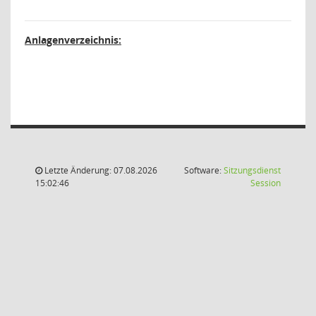
Anlagenverzeichnis:
Letzte Änderung: 07.08.2026
Software:
Sitzungsdienst
(Wird in
15:02:46
Session